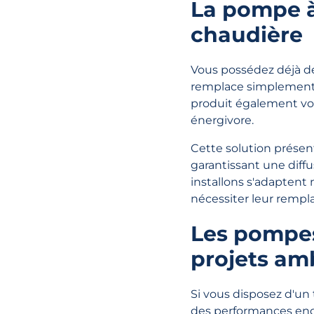
La pompe à
chaudière
Vous possédez déjà de
remplace simplement v
produit également vot
énergivore.
Cette solution présen
garantissant une dif
installons s'adaptent
nécessiter leur remp
Les pompes
projets am
Si vous disposez d'un 
des performances enco