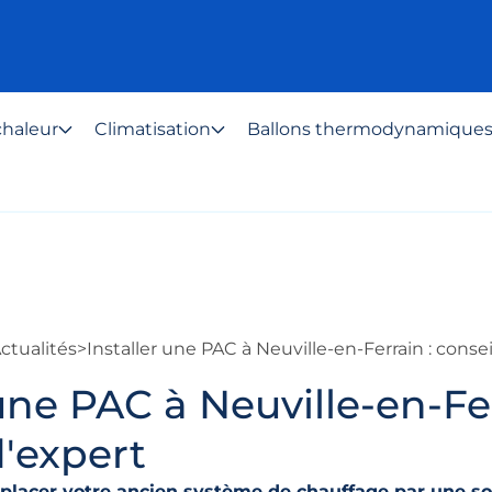
haleur
Climatisation
Ballons thermodynamique
ctualités
>
Installer une PAC à Neuville-en-Ferrain : consei
 une PAC à Neuville-en-Fer
d'expert
placer votre ancien système de chauffage par une so