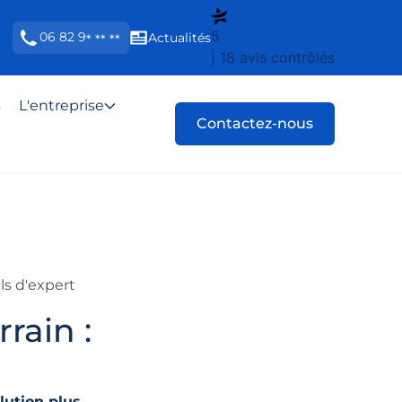
5
06 82 9
Actualités
* ** **
| 18 avis contrôlés
s
L'entreprise
Contactez-nous
ls d'expert
rain :
lution plus